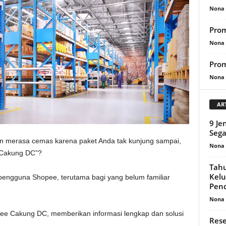
Nona 
Prom
Nona 
Prom
Nona 
AR
9 Je
Sega
n merasa cemas karena paket Anda tak kunjung sampai,
Nona 
i Cakung DC”?
Tahu
Kelu
pengguna Shopee, terutama bagi yang belum familiar
Pend
Nona 
opee Cakung DC, memberikan informasi lengkap dan solusi
Rese