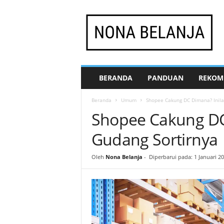
N
o
n
a
B
e
l
BERANDA
PANDUAN
REKOM
a
n
Beranda
Umum
Shopee Cakung DC Dimana? Inila
j
Shopee Cakung DC
a
Gudang Sortirnya
Oleh
Nona Belanja
-
Diperbarui pada: 1 Januari 2