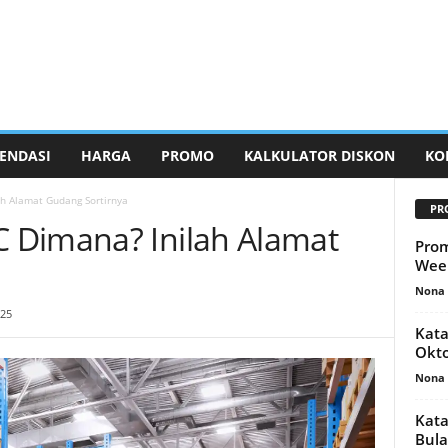
ENDASI
HARGA
PROMO
KALKULATOR DISKON
KO
h Alamat Gudang Sortirnya
PR
 Dimana? Inilah Alamat
Prom
Week
Nona 
025
Kata
Okto
Nona 
Kata
Bula