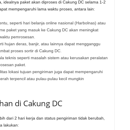
a, idealnya paket akan diproses di Cakung DC selama 1-2
apat mempengaruhi lama waktu proses, antara lain:
ntu, seperti hari belanja online nasional (Harbolnas) atau
ume paket yang masuk ke Cakung DC akan meningkat
 waktu pemrosesan.
i hujan deras, banjir, atau lainnya dapat mengganggu
mbat proses sortir di Cakung DC.
a teknis seperti masalah sistem atau kerusakan peralatan
osesan paket.
litas lokasi tujuan pengiriman juga dapat mempengaruhi
rah terpencil atau pulau-pulau kecil mungkin
tahan di Cakung DC
ih dari 2 hari kerja dan status pengiriman tidak berubah,
a lakukan: