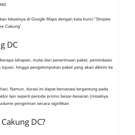
940.
n lokasinya di Google Maps dengan kata kunci “Shopee
ee Cakung”.
ng DC
eberapa tahapan, mulai dari penerimaan paket, pemindaian
h tujuan, hingga pengelompokan paket yang akan dikirim ke
ri. Namun, durasi ini dapat bervariasi tergantung pada
aktor lain seperti periode promo besar-besaran (misalnya
olume pengiriman secara signifikan.
i Cakung DC?