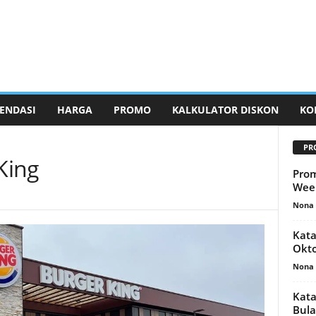
ENDASI
HARGA
PROMO
KALKULATOR DISKON
KO
PR
King
Prom
Week
Nona 
Kata
Okto
Nona 
Kata
Bula