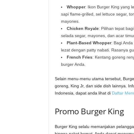
Whopper
: Ikon Burger King yang 
sapi flame-grilled, sel lettuce segar,
mayones.
Chicken Royale
: Pilihan tepat ba
selada segar, mayones, dan acar timu
Plant-Based Whopper
: Bagi Anda
lezat dengan patty nabati. Rasanya gu
French Fries
: Kentang goreng ren
burger Anda.
Selain menu-menu utama tersebut, Burge
goreng, King Jr, dan side dish lainnya. I
Indonesia, dapat anda lihat di
Daftar Menu
Promo Burger King
Burger King selalu memanjakan pelangga
hingga paket hemat. Anda dapat menemuk