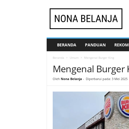
N
o
n
a
B
e
l
BERANDA
PANDUAN
REKOM
a
n
Beranda
Umum
Mengenal Burger King
j
Mengenal Burger 
a
Oleh
Nona Belanja
-
Diperbarui pada: 3 Mei 2025