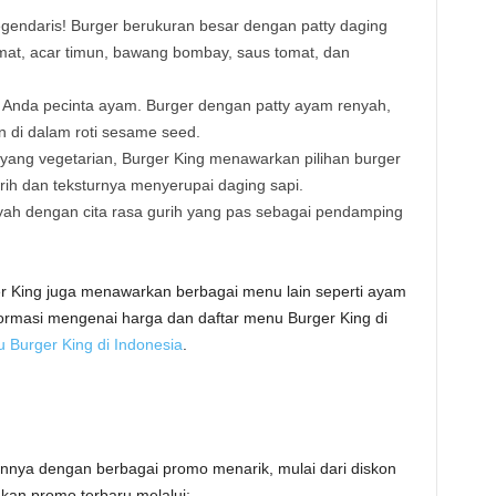
legendaris! Burger berukuran besar dengan patty daging
 tomat, acar timun, bawang bombay, saus tomat, dan
gi Anda pecinta ayam. Burger dengan patty ayam renyah,
n di dalam roti sesame seed.
 yang vegetarian, Burger King menawarkan pilihan burger
rih dan teksturnya menyerupai daging sapi.
yah dengan cita rasa gurih yang pas sebagai pendamping
r King juga menawarkan berbagai menu lain seperti ayam
nformasi mengenai harga dan daftar menu Burger King di
 Burger King di Indonesia
.
nnya dengan berbagai promo menarik, mulai dari diskon
an promo terbaru melalui: