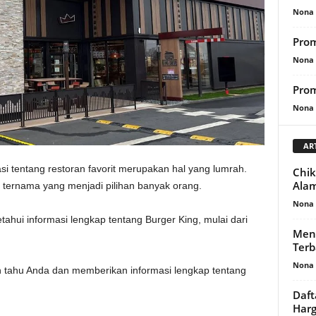
Nona 
Prom
Nona 
Prom
Nona 
AR
asi tentang restoran favorit merupakan hal yang lumrah.
Chik
Ala
ji ternama yang menjadi pilihan banyak orang.
Nona 
ui informasi lengkap tentang Burger King, mulai dari
Menu
Terb
Nona 
gin tahu Anda dan memberikan informasi lengkap tentang
Daft
Har