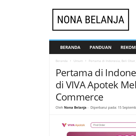
N
o
n
a
B
e
l
BERANDA
PANDUAN
REKOM
a
n
Beranda
Umum
Pertama di Indonesia, Beli Obat 
j
Pertama di Indones
a
di VIVA Apotek Me
Commerce
Oleh
Nona Belanja
-
Diperbarui pada: 15 Septemb