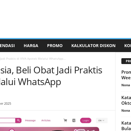
ENDASI
HARGA
PROMO
KALKULATOR DISKON
KO
Jadi Praktis di VIVA Apotek Melalui WhatsApp...
PR
ia, Beli Obat Jadi Praktis
Prom
Week
lalui WhatsApp
Nona 
Kata
Okto
er 2025
Nona 
Kata
Bula