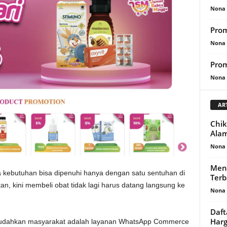
Nona 
Prom
Nona 
Prom
Nona 
AR
Chik
Ala
Nona 
Menu
mua kebutuhan bisa dipenuhi hanya dengan satu sentuhan di
Terb
, kini membeli obat tidak lagi harus datang langsung ke
Nona 
Daft
Har
emudahkan masyarakat adalah layanan WhatsApp Commerce