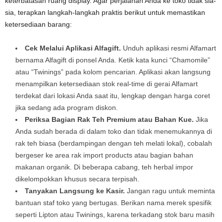
keterbatasan ruang display. Agar perjalanan Anda ke toko tidak sia-
sia, terapkan langkah-langkah praktis berikut untuk memastikan
ketersediaan barang:
Cek Melalui Aplikasi Alfagift.
Unduh aplikasi resmi Alfamart
bernama Alfagift di ponsel Anda. Ketik kata kunci “Chamomile”
atau “Twinings” pada kolom pencarian. Aplikasi akan langsung
menampilkan ketersediaan stok real-time di gerai Alfamart
terdekat dari lokasi Anda saat itu, lengkap dengan harga coret
jika sedang ada program diskon.
Periksa Bagian Rak Teh Premium atau Bahan Kue.
Jika
Anda sudah berada di dalam toko dan tidak menemukannya di
rak teh biasa (berdampingan dengan teh melati lokal), cobalah
bergeser ke area rak import products atau bagian bahan
makanan organik. Di beberapa cabang, teh herbal impor
dikelompokkan khusus secara terpisah.
Tanyakan Langsung ke Kasir.
Jangan ragu untuk meminta
bantuan staf toko yang bertugas. Berikan nama merek spesifik
seperti Lipton atau Twinings, karena terkadang stok baru masih