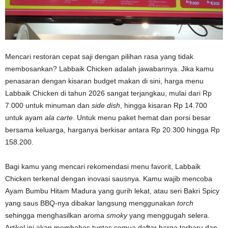
Mencari restoran cepat saji dengan pilihan rasa yang tidak
membosankan? Labbaik Chicken adalah jawabannya. Jika kamu
penasaran dengan kisaran budget makan di sini, harga menu
Labbaik Chicken di tahun 2026 sangat terjangkau, mulai dari Rp
7.000 untuk minuman dan
side dish
, hingga kisaran Rp 14.700
untuk ayam
ala carte
. Untuk menu paket hemat dan porsi besar
bersama keluarga, harganya berkisar antara Rp 20.300 hingga Rp
158.200.
Bagi kamu yang mencari rekomendasi menu favorit, Labbaik
Chicken terkenal dengan inovasi sausnya. Kamu wajib mencoba
Ayam Bumbu Hitam Madura yang gurih lekat, atau seri Bakri Spicy
yang saus BBQ-nya dibakar langsung menggunakan
torch
sehingga menghasilkan aroma
smoky
yang menggugah selera.
Artikel ini akan membahas tuntas semua daftar harga terbaru dan